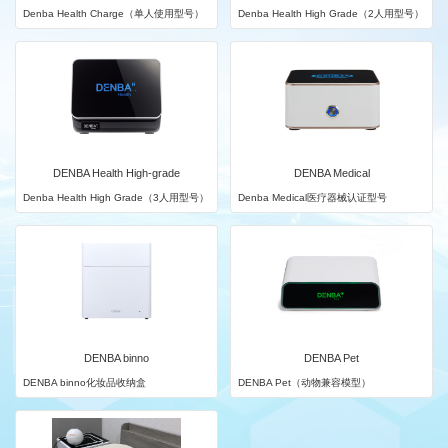
Denba Health Charge（单人使用型号）
Denba Health High Grade（2人用型号）
DENBA Health High-grade
DENBA Medical
Denba Health High Grade（3人用型号）
Denba Medical医疗器械认证型号
DENBA binno
DENBA Pet
DENBA binno化妆品收纳盒
DENBA Pet（动物兼容模型）