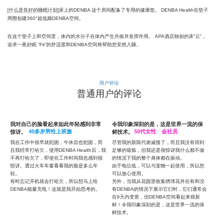
[什么是良好的睡眠计划]
床上的DENBA 这个房间配备了专用的健康垫。 DENBA Health在垫子
周围创建360°超低频DENBA空间。
在这个垫子上和空间里，体内的水分子在体内产生共振并发挥作用。 APA酒店独创的床“云”，
追求一夜好眠 “Fit”的舒适度和DENBA空间将帮助您安然入睡。
用户评论
普通用户的评论
常
令我印象深刻的是，这是世界一流的保
它还抑制了我家水族箱水质的恶化，这
鲜技术。
50代女性 会社员
真是令人惊讶！
60多岁男性，上班族
而
尽管我的新陈代谢减慢了，而且我没有得到
我是一名出租车司机。由于我的工作时间不
，我
足够的锻炼，但我还是很惊讶我什么都不做
同且生物钟不稳定，我一直在寻找健康设备
很
的情况下我的整个身体都在振动。
来帮助我保持体形。我觉得DENBA Health最
由于电位低，可以与宠物一起使用，所以您
大的优势就是不需要做任何事情就可以支持
可以放心使用。
你的健康，因为我很容易感到无聊。我已经
另外，当我从花园里收集绣球花并在有和没
使用它一年了，没有一天不用它。令我惊讶
有DENBA的情况下展示它们时，它们通常会
的是，我家的DENBA空间水族馆的水质恶化
在9天内变质，但DENBA空间看起来很新
也被抑制了！
鲜！令我印象深刻的是，这是世界一流的保
鲜技术。