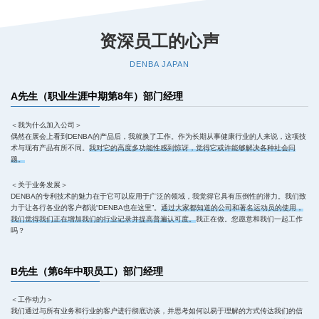
资深员工的心声
DENBA JAPAN
A先生（职业生涯中期第8年）部门经理
＜我为什么加入公司＞
偶然在展会上看到DENBA的产品后，我就换了工作。作为长期从事健康行业的人来说，这项技
术与现有产品有所不同。
我对它的高度多功能性感到惊讶，觉得它或许能够解决各种社会问
题。
＜关于业务发展＞
DENBA的专利技术的魅力在于它可以应用于广泛的领域，我觉得它具有压倒性的潜力。我们致
力于让各行各业的客户都说“DENBA也在这里”。
通过大家都知道的公司和著名运动员的使用，
我们觉得我们正在增加我们的行业记录并提高普遍认可度。
我正在做。您愿意和我们一起工作
吗？
B先生（第6年中职员工）部门经理
＜工作动力＞
我们通过与所有业务和行业的客户进行彻底访谈，并思考如何以易于理解的方式传达我们的信