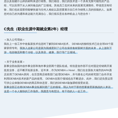
息以及创建什么样的材料来进行销售。我们相信，我们的技术是一个具有无限可能性的产品
组，可以应用于从人体到食品的广泛领域。其他员工也对未来的发展充满期待。即使您没有经
验，我们也欢迎那些能够快速与任何人相处以及想要展示自己作为销售人员的技能的人。如果
您对自己的沟通和表达能力充满信心，我们很乐意在各种机会上与您合作！
C先生（职业生涯中期就业第2年）经理
＜加入公司理由＞
我在上一份工作中收集新技术信息时了解到DENBA技术。 DENBA的独特技术已在全球49个国
家获得专利。
我加入这家公司是因为我感受到了公司在保持食材新鲜方面的未来，从上游到下
游，包括物流和整个冷链，以及美容、健康、医疗等广泛领域。
＜关于业务发展＞
新事业部由国内创作事业部和海外事业部两个团队组成。特别是创作部不仅对固定经销商开展
批发业务，还不断开拓新业务。近年来，作为DENBA x Hotel，我们在全国各大城市的APA酒
店采用了DENBA房间，在百货商店销售部门处理DENBA，并与著名公司的研究部门合作开发
利用DENBA技术的新产品的使用。 DENBA在医疗领域也在不断进步。此外，我们还负责运营
可供公众体验DENBA的商店和休息室，我们的DENBA瑜伽课程很受欢迎。
新事业部正在将DENBA事业拓展到更广泛的领域，我认为对于那些想要接受新挑战的人来说，
这是一个令人愉快的工作场所。我愿意与有想法、有干劲的人一起工作。