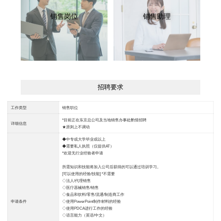
销售岗位
销售助理
招聘要求
工作类型
销售职位
*目前正在东京总公司及当地销售办事处酌情招聘
详细信息
★原则上不调动
◆中专或大学毕业或以上
◆需要私人执照（仅提供AT）
*欢迎无行业经验者申请
所需知识和技能将加入公司后获得的可以通过培训学习。
[可以使用的经验/技能] *不需要
◇法人/代理销售
◇医疗器械销售/销售
◇食品和饮料/零售/流通/制造商工作
申请条件
◇使用PowerPoint制作材料的经验
◇使用PDCA进行工作的经验
◇语言能力（英语/中文）