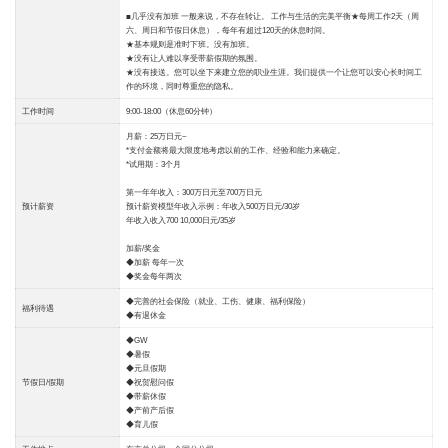
■几乎没有加班 一般来说，不存在转让。 工作与生活的完美平衡★每周工作2天（周
六、周日和节假日休息），每年有超过120天的休息时间。
★基本规则是准时下班。没有加班。
★没有让人难以享受带薪假期的氛围。
★没有接送。您可以坐下来建立您的职业生涯。我们提供一个让您可以安心长时间工
作的环境，同时尊重您的隐私。
工作时间
9:00-18:00（休息60分钟）
月薪：25万日元~
*支付金额将最大限度地考虑以前的工作、经验和能力来确定。
*试用期：3个月
第一年年收入：300万日元至700万日元
预计薪资
预计薪资模型年收入示例：年收入500万日元/30岁
年收入收入700 10,000日元/35岁
加薪/奖金
◆加薪 每年一次
◆奖金每年两次
◆完善的社会保险（就业、工伤、健康、福利保险）
福利待遇
◆有退休金
◆GW
◆暑假
◆元旦假期
节假日/假期
◆祝贺慰问假
◆带薪休假
◆产前产后假
◆育儿假