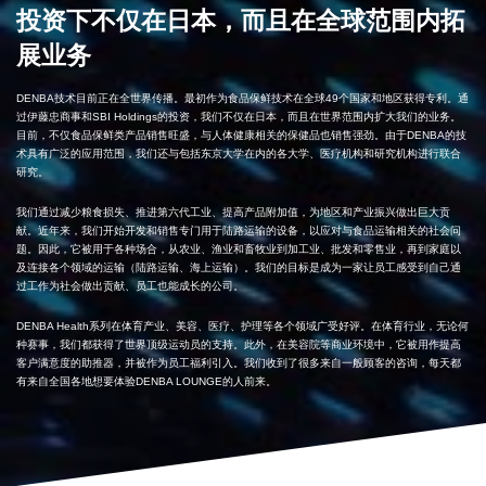
投资下不仅在日本，而且在全球范围内拓
展业务
DENBA技术目前正在全世界传播。最初作为食品保鲜技术在全球49个国家和地区获得专利。通
过伊藤忠商事和SBI Holdings的投资，我们不仅在日本，而且在世界范围内扩大我们的业务。
目前，不仅食品保鲜类产品销售旺盛，与人体健康相关的保健品也销售强劲。由于DENBA的技
术具有广泛的应用范围，我们还与包括东京大学在内的各大学、医疗机构和研究机构进行联合
研究。
我们通过减少粮食损失、推进第六代工业、提高产品附加值，为地区和产业振兴做出巨大贡
献。近年来，我们开始开发和销售专门用于陆路运输的设备，以应对与食品运输相关的社会问
题。因此，它被用于各种场合，从农业、渔业和畜牧业到加工业、批发和零售业，再到家庭以
及连接各个领域的运输（陆路运输、海上运输）。我们的目标是成为一家让员工感受到自己通
过工作为社会做出贡献、员工也能成长的公司。
DENBA Health系列在体育产业、美容、医疗、护理等各个领域广受好评。在体育行业，无论何
种赛事，我们都获得了世界顶级运动员的支持。此外，在美容院等商业环境中，它被用作提高
客户满意度的助推器，并被作为员工福利引入。我们收到了很多来自一般顾客的咨询，每天都
有来自全国各地想要体验DENBA LOUNGE的人前来。