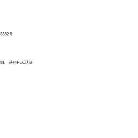
882号
规 获得FCC认证